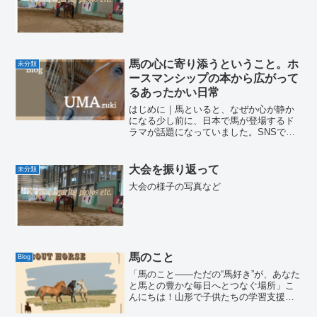
馬の心に寄り添うということ。ホ
未分類
ースマンシップの本から広がって
るあったかい日常
はじめに｜馬といると、なぜか心が静か
になる少し前に、日本で馬が登場するド
ラマが話題になっていました。SNSでも
「馬ってかわいい」「癒される」という
言葉を見かけることが増えました。もち
ろん、馬は本当にかわいい。でも、馬の
大会を振り返って
未分類
魅力って、それだけでは...
大会の様子の写真など
馬のこと
Blog
「馬のこと――ただの“馬好き”が、あなた
と馬との豊かな毎日へとつなぐ場所」こ
んにちは！山形で子供たちの学習支援員
をしながら、趣味で馬と触れ合ってきた