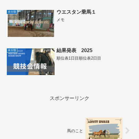
佐藤佳奈（さとう かな）です。実は今、
馬のことについてこのブログを書いてい
ますが、私は“馬の...
ウエスタン乗馬１
未分類
メモ
結果発表 2025
未分類
順位表1日目順位表2日目
スポンサーリンク
馬のこと