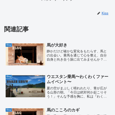
Kiss
関連記事
馬が大好き
Blog
静かだけど確かな変化をもたらす、馬と
の出会い。乗馬を通じて心を整え、自分
自身と向き合う旅に出てみませんか？初
心者も歓迎、一歩踏み出すあなたを応援
します。
ウエスタン乗馬〜わくわくファー
Blog
ムイベント〜
夏の空がまぶしく晴れわたり、青が広が
る山形の朝。「今日は絶対何か起こりそ
う！」そんな予感を胸に、私は『わくわ
くファーム』へと向かいました。普段か
ら乗馬体験やトレッキングが楽しめるこ
のファームですが、この日は一味違いま
馬のこころのカギ
Blog
した。ファームのビアハウ...