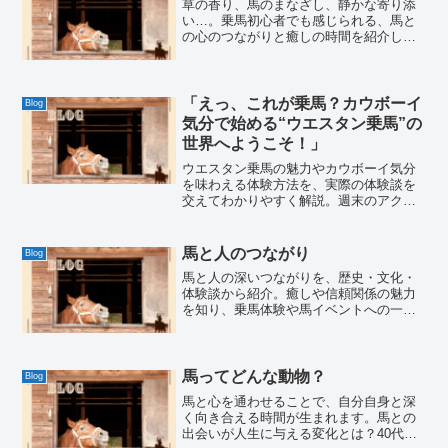
草の香り、馬のまなざし、静かな寄り添
い…。乗馬初心者でも感じられる、馬と
の心のつながりと癒しの時間を紹介しま
す。
「えっ、これが乗馬？カウボーイ
Blog
気分で始める“ウエスタン乗馬”の
世界へようこそ！」
ウエスタン乗馬の魅力やカウボーイ気分
を味わえる体験方法を、実際の体験談を
交えてわかりやすく解説。週末のアクテ
ィビティにも最適！
馬と人のつながり
Blog
馬と人の深いつながりを、歴史・文化・
体験談から紹介。癒しや信頼関係の魅力
を知り、乗馬体験や馬イベントへの一歩
を踏み出しましょう。
馬ってどんな動物？
Blog
馬と心を通わせることで、自分自身と深
く向き合える時間が生まれます。馬との
出会いが人生に与える変化とは？40代か