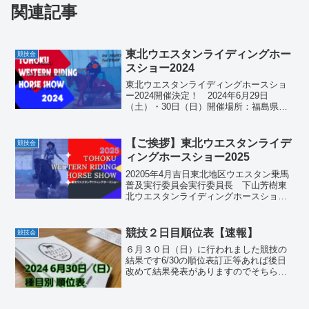
関連記事
東北ウエスタンライディングホー
競技会
スショー2024
東北ウエスタンライディングホースショ
ー2024開催決定！ 2024年6月29日
（土）・30日（日）開催場所：福島県
南相馬市馬事公苑主催者情報：東北地区
ウエスタン乗馬普及委員会東北ウエスタ
ンライディングホースショー開催開催概
【ご挨拶】東北ウエスタンライデ
競技会
要の書類ダウンロ...
ィングホースショー2025
20205年4月吉日東北地区ウエスタン乗馬
普及実行委員会実行委員長 下山芳樹東
北ウエスタンライディングホースショ
ー 2025開催のご案内平素は格別のご高
配を賜り、厚く御礼申し上げます東北の
地で3年続けて競技会を開催する運びとな
競技２日目順位表【速報】
競技会
りましたこれも...
６月３０日（日）に行われました競技の
結果です6/30の順位表訂正等あれば後日
改めて結果発表がありますのでそちらで
ご確認いただけます