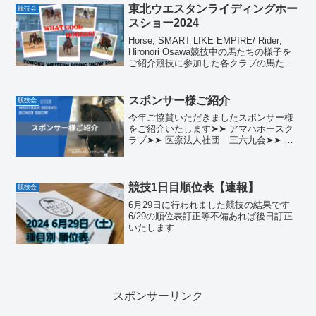
東北ウエスタンライディングホー
競技会
スショー2024
Horse; SMART LIKE EMPIRE/ Rider;
Hironori Osawa競技中の馬たちの様子を
ご紹介競技に参加した各クラブの馬たち
をご紹介東北ウエスタンライディングホ
ースショー2024 参加の馬たち＃1東北ウ
エスタンラ...
スポンサー様ご紹介
競技会
今年ご協賛いただきましたスポンサー様
をご紹介いたします➤➤ アマハホースク
ラブ➤➤ 医療法人社団 三六九会➤➤ ウ
エスタン乗馬クラブ ブルーグラス➤➤
ウエストウインドランチ➤➤ ウエスタン
ライディングカム―ル➤➤ Uchiファーム
➤➤ S...
競技1日目順位表【速報】
競技会
6月29日に行われました競技の結果です
6/29の順位表訂正等不備あれば後日訂正
いたします
スポンサーリンク